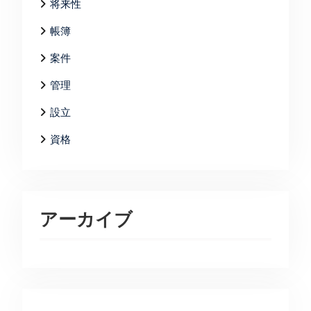
将来性
帳簿
案件
管理
設立
資格
アーカイブ